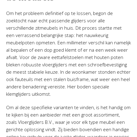
Om het probleem definitief op te lossen, begon de
zoektocht naar echt passende glijders voor alle
verschillende zitmeubels in huis. Dit proces startte met
een verrassend belangrijke stap: het nauwkeurig
meubelpoten opmeten. Een millimeter verschil kan namelijk
al bepalen of een dop goed klemt of er na een week weer
afvalt. Voor de zware eettafelstoelen met houten poten
bleken robuuste vloerglijders met een schroefbevestiging
de meest stabiele keuze. In de woonkamer stonden echter
ook fauteuils met een stalen buisframe, wat weer een heel
andere benadering vereiste. Hier boden speciale
klemglijders uitkomst.
Om al deze specifieke varianten te vinden, is het handig om
te kijken bij een aanbieder met een groot assortiment,
zoals Vloerglijders B.V., waar je voor elk type meubel een
gerichte oplossing vindt. Zij bieden bovendien een handige
online keuzehulp voor de juiste glijder, waardoor je precies