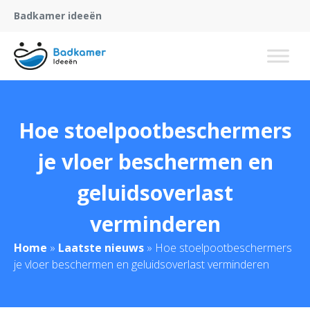
Badkamer ideeën
Hoe stoelpootbeschermers
je vloer beschermen en
geluidsoverlast
verminderen
Home
»
Laatste nieuws
»
Hoe stoelpootbeschermers
je vloer beschermen en geluidsoverlast verminderen