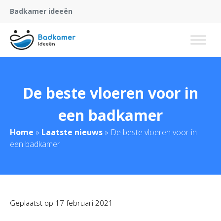
Badkamer ideeën
De beste vloeren voor in
een badkamer
Home
»
Laatste nieuws
»
De beste vloeren voor in
een badkamer
Geplaatst op
17 februari 2021