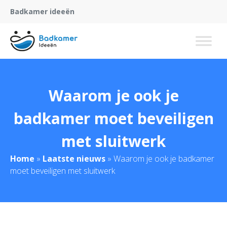
Badkamer ideeën
Waarom je ook je
badkamer moet beveiligen
met sluitwerk
Home
»
Laatste nieuws
»
Waarom je ook je badkamer
moet beveiligen met sluitwerk