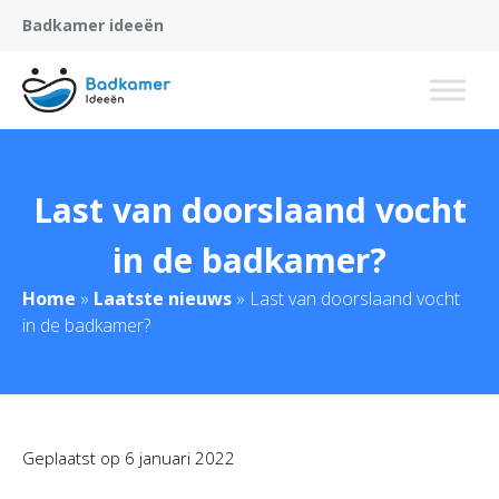
Badkamer ideeën
Last van doorslaand vocht
in de badkamer?
Home
»
Laatste nieuws
»
Last van doorslaand vocht
in de badkamer?
Geplaatst op
6 januari 2022