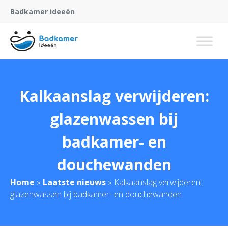
Badkamer ideeën
Kalkaanslag verwijderen:
glazenwassen bij
badkamer- en
douchewanden
Home
»
Laatste nieuws
»
Kalkaanslag verwijderen:
glazenwassen bij badkamer- en douchewanden