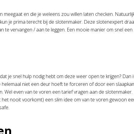
jaren meegaat en die je weleens zou willen laten checken. Natuu
 kun je prima terecht bij de slotenmaker. Deze slotenexpert draa
aan te vervangen / aan te leggen. Een mooie manier om snel een
en dat je snel hulp nodig hebt om deze weer open te krijgen? Dan
je helemaal niet een deur hoeft te forceren of door een slaap
Wel even van te voren een tarief vragen aan de slotenmaker. Ki
at het nooit voorkomt) een slim idee om van te voren gewoon een
safe.
en