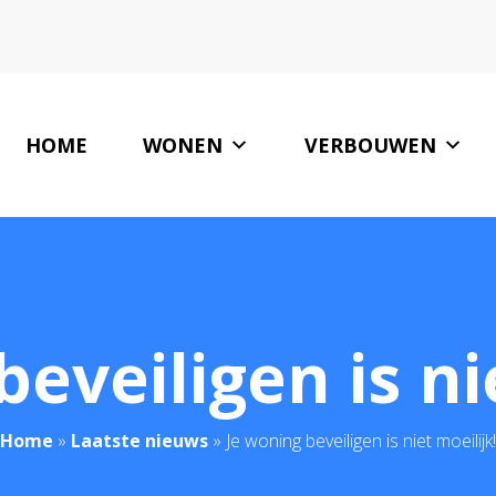
HOME
WONEN
VERBOUWEN
eveiligen is ni
Home
»
Laatste nieuws
»
Je woning beveiligen is niet moeilijk!