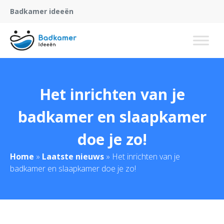
Badkamer ideeën
Het inrichten van je
badkamer en slaapkamer
doe je zo!
Home
»
Laatste nieuws
»
Het inrichten van je
badkamer en slaapkamer doe je zo!