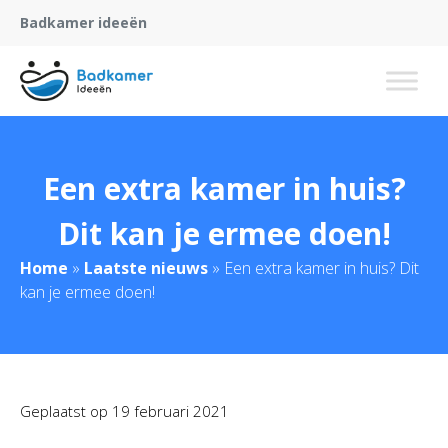
Badkamer ideeën
Een extra kamer in huis?
Dit kan je ermee doen!
Home
»
Laatste nieuws
»
Een extra kamer in huis? Dit
kan je ermee doen!
Geplaatst op
19 februari 2021