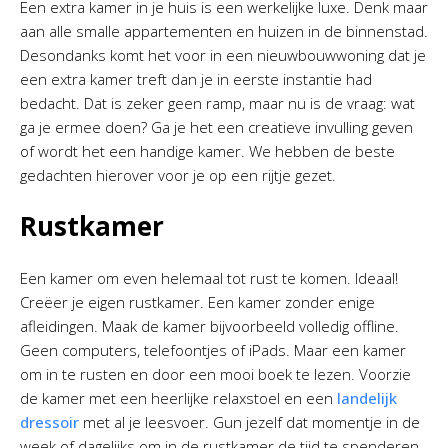
Een extra kamer in je huis is een werkelijke luxe. Denk maar
aan alle smalle appartementen en huizen in de binnenstad.
Desondanks komt het voor in een nieuwbouwwoning dat je
een extra kamer treft dan je in eerste instantie had
bedacht. Dat is zeker geen ramp, maar nu is de vraag: wat
ga je ermee doen? Ga je het een creatieve invulling geven
of wordt het een handige kamer. We hebben de beste
gedachten hierover voor je op een rijtje gezet.
Rustkamer
Een kamer om even helemaal tot rust te komen. Ideaal!
Creëer je eigen rustkamer. Een kamer zonder enige
afleidingen. Maak de kamer bijvoorbeeld volledig offline.
Geen computers, telefoontjes of iPads. Maar een kamer
om in te rusten en door een mooi boek te lezen. Voorzie
de kamer met een heerlijke relaxstoel en een
landelijk
dressoir
met al je leesvoer. Gun jezelf dat momentje in de
week of dagelijks om in de rustkamer de tijd te spenderen.