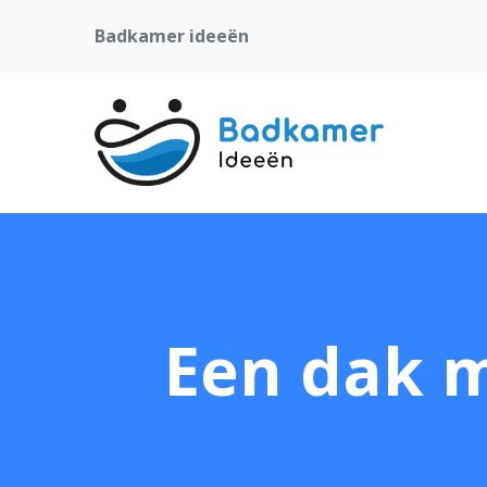
Badkamer ideeën
Een dak m