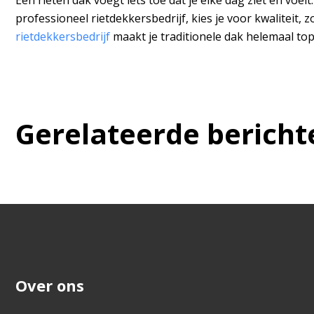
Een rieten dak voegt iets toe dat je elke dag ziet en voelt
professioneel rietdekkersbedrijf, kies je voor kwaliteit,
rietdekkersbedrijf
maakt je traditionele dak helemaal to
Gerelateerde bericht
Over ons