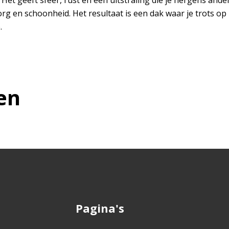
. Het geeft sfeer, rust en een uitstraling die je nergens ande
 zorg en schoonheid. Het resultaat is een dak waar je trots o
p.
en
Pagina's