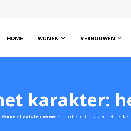
HOME
WONEN
VERBOUWEN
et karakter: he
Home
»
Laatste nieuws
»
Een dak met karakter: het rietdak!