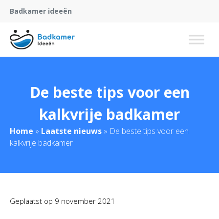
Badkamer ideeën
De beste tips voor een
kalkvrije badkamer
Home
»
Laatste nieuws
»
De beste tips voor een
kalkvrije badkamer
Geplaatst op
9 november 2021