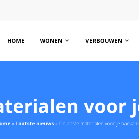
HOME
WONEN
VERBOUWEN
terialen voor
ome
»
Laatste nieuws
»
De beste materialen voor je badkam