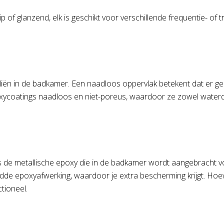
p of glanzend, elk is geschikt voor verschillende frequentie- of t
iën in de badkamer. Een naadloos oppervlak betekent dat er gee
xycoatings naadloos en niet-poreus, waardoor ze zowel waterdic
is de metallische epoxy die in de badkamer wordt aangebracht voo
ladde epoxyafwerking, waardoor je extra bescherming krijgt. H
ctioneel.