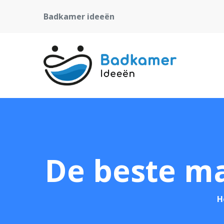
Badkamer ideeën
De beste ma
H